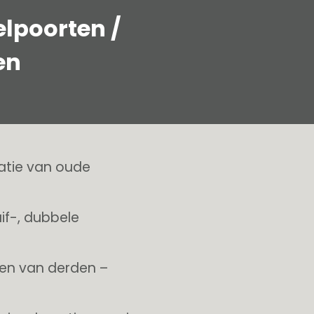
elpoorten /
en
atie van oude
if-, dubbele
en van derden –