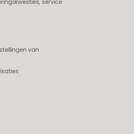
ingskwesties, service
stellingen van
isaties