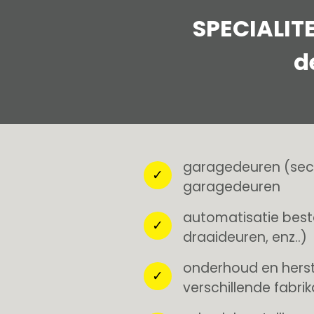
SPECIALITE
d
garagedeuren (sect
garagedeuren
automatisatie best
draaideuren, enz..)
onderhoud en herst
verschillende fabri