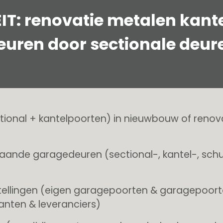
IT: renovatie metalen kant
euren door sectionale deur
ional + kantelpoorten) in nieuwbouw of renov
aande garagedeuren (sectional-, kantel-, schu
ellingen (eigen garagepoorten & garagepoort
kanten & leveranciers)